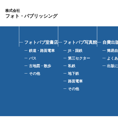
株式会社
フォト・パブリッシング
フォトパブ堂書店
フォトパブ写真館
自費出
鉄道・路面電車
JR・国鉄
簡易
バス
第三セクター
よく
古地図・散歩
私鉄
出版
その他
地下鉄
路面電車
その他