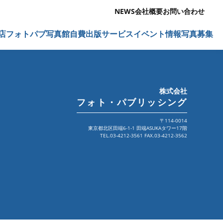
NEWS
会社概要
お問い合わせ
店
フォトパブ写真館
自費出版サービス
イベント情報
写真募集
株式会社
フォト・パブリッシング
〒114-0014
東京都北区田端6-1-1 田端ASUKAタワー17階
TEL.03-4212-3561 FAX.03-4212-3562